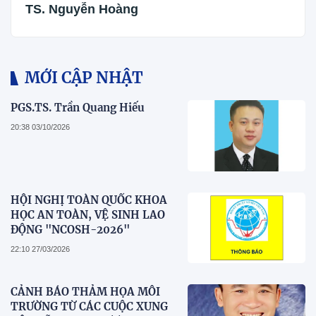
TS. Nguyễn Hoàng
MỚI CẬP NHẬT
PGS.TS. Trần Quang Hiếu
20:38 03/10/2026
HỘI NGHỊ TOÀN QUỐC KHOA
HỌC AN TOÀN, VỆ SINH LAO
ĐỘNG "NCOSH-2026"
22:10 27/03/2026
CẢNH BÁO THẢM HỌA MÔI
TRƯỜNG TỪ CÁC CUỘC XUNG