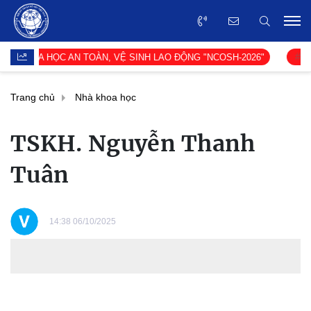
KHOA HỌC AN TOÀN, VỆ SINH LAO ĐỘNG "NCOSH-2026"
CẢNH 
Trang chủ
Nhà khoa học
TSKH. Nguyễn Thanh
Tuân
14:38 06/10/2025