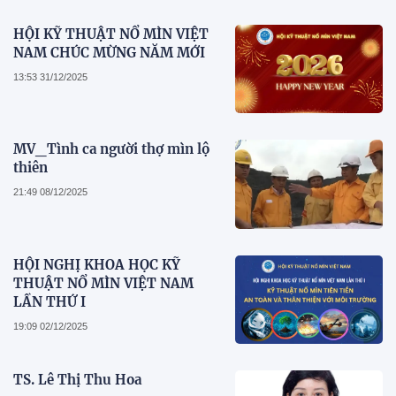
HỘI KỸ THUẬT NỔ MÌN VIỆT
NAM CHÚC MỪNG NĂM MỚI
13:53 31/12/2025
MV_Tình ca người thợ mìn lộ
thiên
21:49 08/12/2025
HỘI NGHỊ KHOA HỌC KỸ
THUẬT NỔ MÌN VIỆT NAM
LẦN THỨ I
19:09 02/12/2025
TS. Lê Thị Thu Hoa